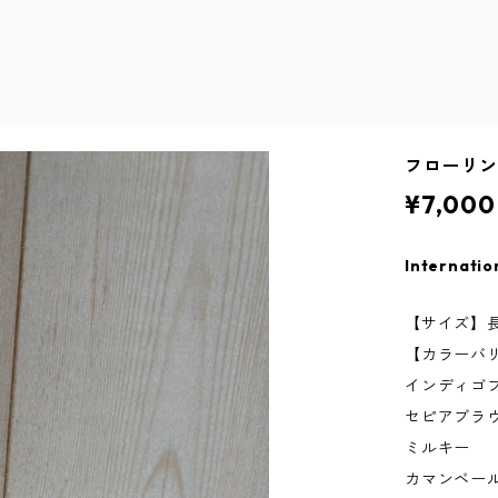
フローリ
¥7,000
Internatio
【サイズ】長さ
【カラーバ
インディゴ
セピアブラ
ミルキー
カマンベー