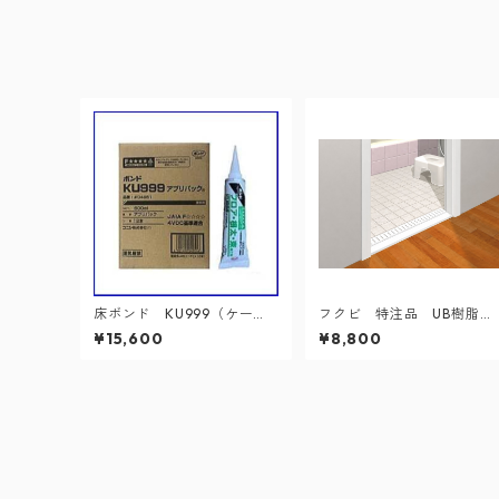
床ボンド KU999（ケー
フクビ 特注品 UB樹脂
ス）
枠 開口4方枠
¥15,600
¥8,800