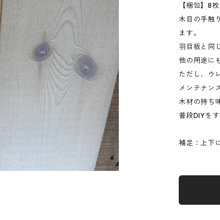
【梱包】8
木目の手触
ます。
羽目板と同
他の用途に
ただし、ウ
メンテナン
木材の持ち
普段DIYを
補足：上下