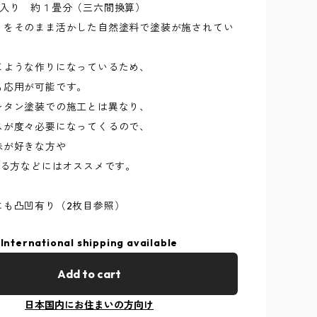
枚入り 約１畳分（三六間換算）
りをそのまま活かした自然塗料で塗装が施されてい
じような作りになっているため、
も応用が可能です。
レタン塗装での施工とは異なり、
スが度々必要になってくるので、
味が好きな方や
する方などにはオススメです。
にも凸凹有り（2枚目参照）
International shipping available
Add to cart
日本国内にお住まいの方向け