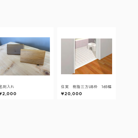
名刺入れ
住実 樹脂三方UB枠 165幅
¥2,000
¥20,000