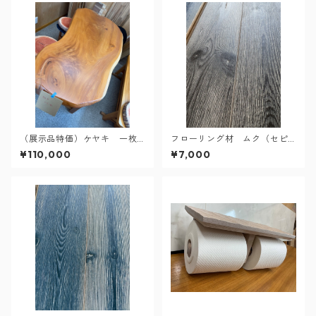
（展示品特価）ケヤキ 一枚
フローリング材 ムク（セピ
板 塗装品
アブラウン）
¥110,000
¥7,000