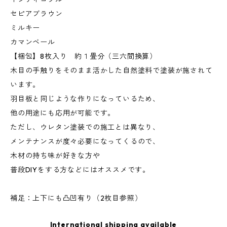
セピアブラウン
ミルキー
カマンベール
【梱包】8枚入り 約１畳分（三六間換算）
木目の手触りをそのまま活かした自然塗料で塗装が施されて
います。
羽目板と同じような作りになっているため、
他の用途にも応用が可能です。
ただし、ウレタン塗装での施工とは異なり、
メンテナンスが度々必要になってくるので、
木材の持ち味が好きな方や
普段DIYをする方などにはオススメです。
補足：上下にも凸凹有り（2枚目参照）
International shipping available