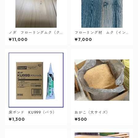
ノダ フローリングムク（ク
フローリング材 ムク（イン
リア）
ディゴブルー）
¥11,000
¥7,000
床ボンド KU999（バラ）
おがこ（大サイズ）
¥1,300
¥500